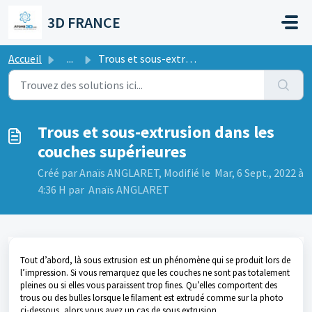
Passer au contenu principal
3D FRANCE
Accueil
...
Trous et sous-extrusion dans les couches supérieures
Trous et sous-extrusion dans les
couches supérieures
Créé par Anaïs ANGLARET, Modifié le Mar, 6 Sept., 2022 à
4:36 H par Anaïs ANGLARET
Tout d’abord, là sous extrusion est un phénomène qui se produit lors de
l’impression. Si vous remarquez que les couches ne sont pas totalement
pleines ou si elles vous paraissent trop fines. Qu’elles comportent des
trous ou des bulles lorsque le filament est extrudé comme sur la photo
ci-dessous, alors vous avez un cas de sous extrusion.